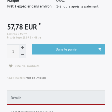
M
a
r
q
u
e
O
R
A
C
Prêt à expédier dans environ.
1-2 jours après le paiement
*
57,78 EUR
Contenu
2
Mètre
Prix de base
28,89 € / Mètre
Dans le panier
Liste de souhaits
* avec TVA hors
Frais de livraison
Détails
Caractéristiques techniques