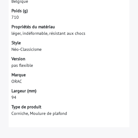
B
e
l
g
i
q
u
e
P
o
i
d
s
(
g
)
7
1
0
P
r
o
p
r
i
é
t
é
s
d
u
m
a
t
é
r
i
a
u
l
é
g
e
r
,
i
n
d
é
f
o
r
m
a
b
l
e
,
r
é
s
i
s
t
a
n
t
a
u
x
c
h
o
c
s
S
t
y
l
e
N
é
o
-
C
l
a
s
s
i
c
i
s
m
e
V
e
r
s
i
o
n
p
a
s
f
e
x
i
b
l
e
M
a
r
q
u
e
O
R
A
C
L
a
r
g
e
u
r
(
m
m
)
9
4
Type de produit
Corniche, Moulure de plafond