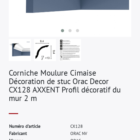
Corniche Moulure Cimaise
Décoration de stuc Orac Decor
CX128 AXXENT Profil décoratif du
mur 2 m
N
u
m
é
r
o
d
'
a
r
t
i
c
l
e
C
X
1
2
8
F
a
b
r
i
c
a
n
t
O
R
A
C
N
V