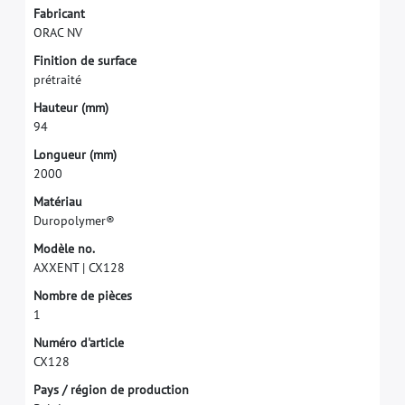
F
a
b
r
i
c
a
n
t
O
R
A
C
N
V
F
i
n
i
t
i
o
n
d
e
s
u
r
f
a
c
e
p
r
é
t
r
a
i
t
é
H
a
u
t
e
u
r
(
m
m
)
9
4
L
o
n
g
u
e
u
r
(
m
m
)
2
0
0
0
M
a
t
é
r
i
a
u
D
u
r
o
p
o
l
y
m
e
r
®
M
o
d
è
l
e
n
o
.
A
X
X
E
N
T
|
C
X
1
2
8
N
o
m
b
r
e
d
e
p
i
è
c
e
s
1
N
u
m
é
r
o
d
'
a
r
t
i
c
l
e
C
X
1
2
8
P
a
y
s
/
r
é
g
i
o
n
d
e
p
r
o
d
u
c
t
i
o
n