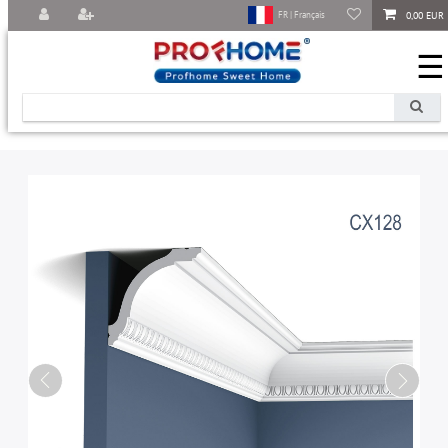
0,00 EUR
FR | Français
☰