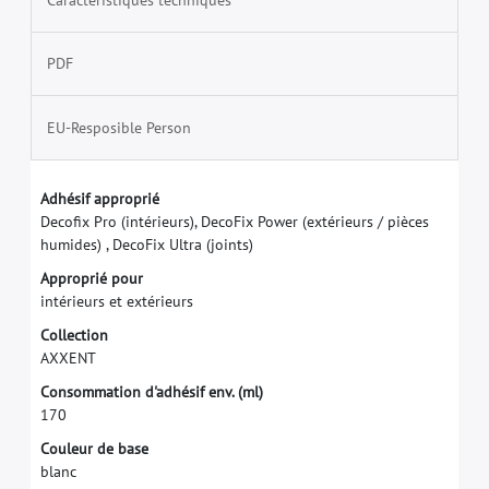
PDF
EU-Resposible Person
A
d
h
é
s
i
f
a
p
p
r
o
p
r
i
é
D
e
c
o
f
x
P
r
o
(
i
n
t
é
r
i
e
u
r
s
)
,
D
e
c
o
F
i
x
P
o
w
e
r
(
e
x
t
é
r
i
e
u
r
s
/
p
i
è
c
e
s
h
u
m
i
d
e
s
)
,
D
e
c
o
F
i
x
U
l
t
r
a
(
j
o
i
n
t
s
)
A
p
p
r
o
p
r
i
é
p
o
u
r
i
n
t
é
r
i
e
u
r
s
e
t
e
x
t
é
r
i
e
u
r
s
C
o
l
l
e
c
t
i
o
n
A
X
X
E
N
T
C
o
n
s
o
m
m
a
t
i
o
n
d
'
a
d
h
é
s
i
f
e
n
v
.
(
m
l
)
1
7
0
C
o
u
l
e
u
r
d
e
b
a
s
e
b
l
a
n
c