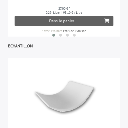
27,00 € *
0.29
Litre
| 93,10 € / Litre
Dans le panier
*
avec TVA
hors
Frais de livraison
ECHANTILLON