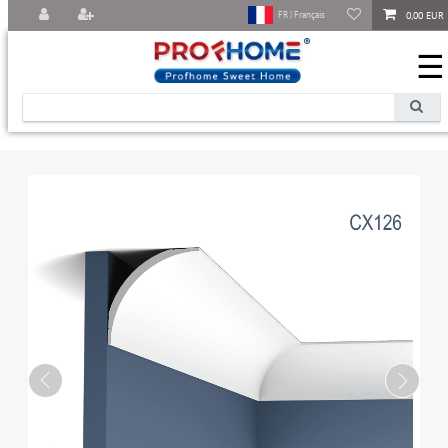
0,00 EUR
FR | Français
☰