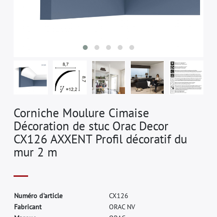
Corniche Moulure Cimaise
Décoration de stuc Orac Decor
CX126 AXXENT Profil décoratif du
mur 2 m
N
u
m
é
r
o
d
'
a
r
t
i
c
l
e
C
X
1
2
6
F
a
b
r
i
c
a
n
t
O
R
A
C
N
V