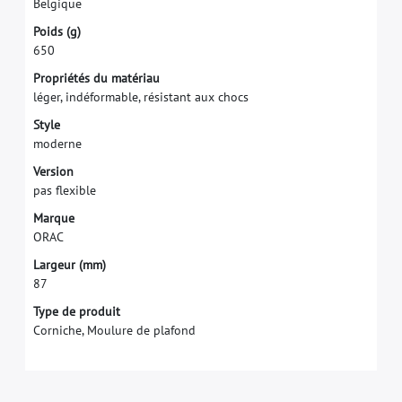
B
e
l
g
i
q
u
e
P
o
i
d
s
(
g
)
6
5
0
P
r
o
p
r
i
é
t
é
s
d
u
m
a
t
é
r
i
a
u
l
é
g
e
r
,
i
n
d
é
f
o
r
m
a
b
l
e
,
r
é
s
i
s
t
a
n
t
a
u
x
c
h
o
c
s
S
t
y
l
e
m
o
d
e
r
n
e
V
e
r
s
i
o
n
p
a
s
f
e
x
i
b
l
e
M
a
r
q
u
e
O
R
A
C
L
a
r
g
e
u
r
(
m
m
)
8
7
Type de produit
Corniche, Moulure de plafond