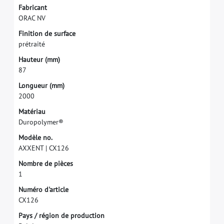
F
a
b
r
i
c
a
n
t
O
R
A
C
N
V
F
i
n
i
t
i
o
n
d
e
s
u
r
f
a
c
e
p
r
é
t
r
a
i
t
é
H
a
u
t
e
u
r
(
m
m
)
8
7
L
o
n
g
u
e
u
r
(
m
m
)
2
0
0
0
M
a
t
é
r
i
a
u
D
u
r
o
p
o
l
y
m
e
r
®
M
o
d
è
l
e
n
o
.
A
X
X
E
N
T
|
C
X
1
2
6
N
o
m
b
r
e
d
e
p
i
è
c
e
s
1
N
u
m
é
r
o
d
'
a
r
t
i
c
l
e
C
X
1
2
6
P
a
y
s
/
r
é
g
i
o
n
d
e
p
r
o
d
u
c
t
i
o
n