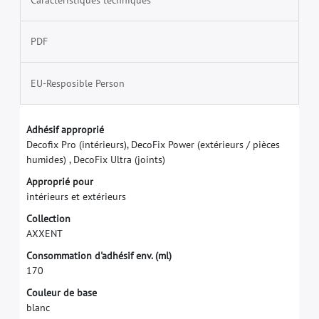
PDF
EU-Resposible Person
A
d
h
é
s
i
f
a
p
p
r
o
p
r
i
é
D
e
c
o
f
x
P
r
o
(
i
n
t
é
r
i
e
u
r
s
)
,
D
e
c
o
F
i
x
P
o
w
e
r
(
e
x
t
é
r
i
e
u
r
s
/
p
i
è
c
e
s
h
u
m
i
d
e
s
)
,
D
e
c
o
F
i
x
U
l
t
r
a
(
j
o
i
n
t
s
)
A
p
p
r
o
p
r
i
é
p
o
u
r
i
n
t
é
r
i
e
u
r
s
e
t
e
x
t
é
r
i
e
u
r
s
C
o
l
l
e
c
t
i
o
n
A
X
X
E
N
T
C
o
n
s
o
m
m
a
t
i
o
n
d
'
a
d
h
é
s
i
f
e
n
v
.
(
m
l
)
1
7
0
C
o
u
l
e
u
r
d
e
b
a
s
e
b
l
a
n
c