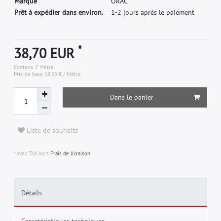
M
a
r
q
u
e
O
R
A
C
Prêt à expédier dans environ.
1-2 jours après le paiement
*
38,70 EUR
Contenu
2
Mètre
Prix de base
19,35 € / Mètre
Dans le panier
Liste de souhaits
* avec TVA hors
Frais de livraison
Détails
Caractéristiques techniques