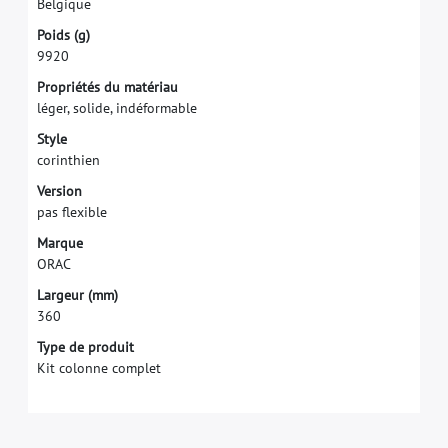
B
e
l
g
i
q
u
e
P
o
i
d
s
(
g
)
9
9
2
0
P
r
o
p
r
i
é
t
é
s
d
u
m
a
t
é
r
i
a
u
l
é
g
e
r
,
s
o
l
i
d
e
,
i
n
d
é
f
o
r
m
a
b
l
e
S
t
y
l
e
c
o
r
i
n
t
h
i
e
n
V
e
r
s
i
o
n
p
a
s
f
e
x
i
b
l
e
M
a
r
q
u
e
O
R
A
C
L
a
r
g
e
u
r
(
m
m
)
3
6
0
Type de produit
Kit colonne complet