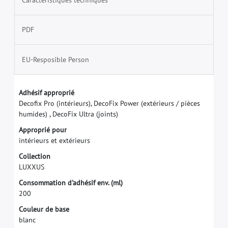
PDF
EU-Resposible Person
A
d
h
é
s
i
f
a
p
p
r
o
p
r
i
é
D
e
c
o
f
x
P
r
o
(
i
n
t
é
r
i
e
u
r
s
)
,
D
e
c
o
F
i
x
P
o
w
e
r
(
e
x
t
é
r
i
e
u
r
s
/
p
i
è
c
e
s
h
u
m
i
d
e
s
)
,
D
e
c
o
F
i
x
U
l
t
r
a
(
j
o
i
n
t
s
)
A
p
p
r
o
p
r
i
é
p
o
u
r
i
n
t
é
r
i
e
u
r
s
e
t
e
x
t
é
r
i
e
u
r
s
C
o
l
l
e
c
t
i
o
n
L
U
X
X
U
S
C
o
n
s
o
m
m
a
t
i
o
n
d
'
a
d
h
é
s
i
f
e
n
v
.
(
m
l
)
2
0
0
C
o
u
l
e
u
r
d
e
b
a
s
e
b
l
a
n
c