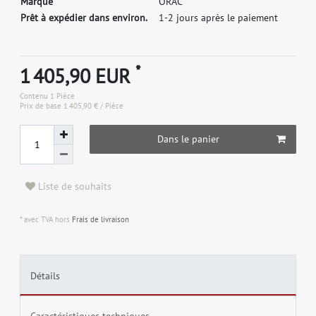
M
a
r
q
u
e
O
R
A
C
Prêt à expédier dans environ.
1-2 jours après le paiement
*
1 405,90 EUR
Contenu
1
Pièce
Prix de base
1 405,90 € / Pièce
Dans le panier
Liste de souhaits
* avec TVA hors
Frais de livraison
Détails
Caractéristiques techniques