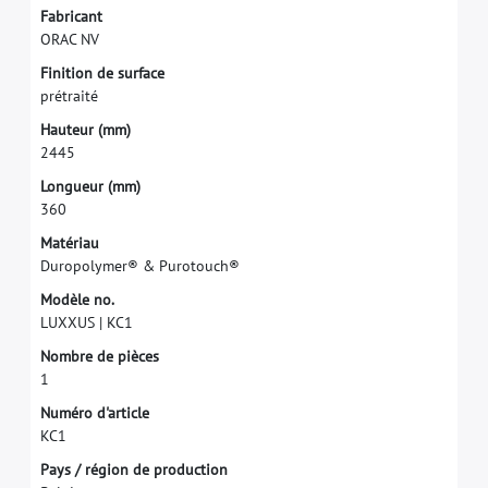
F
a
b
r
i
c
a
n
t
O
R
A
C
N
V
F
i
n
i
t
i
o
n
d
e
s
u
r
f
a
c
e
p
r
é
t
r
a
i
t
é
H
a
u
t
e
u
r
(
m
m
)
2
4
4
5
L
o
n
g
u
e
u
r
(
m
m
)
3
6
0
M
a
t
é
r
i
a
u
D
u
r
o
p
o
l
y
m
e
r
®
&
P
u
r
o
t
o
u
c
h
®
M
o
d
è
l
e
n
o
.
L
U
X
X
U
S
|
K
C
1
N
o
m
b
r
e
d
e
p
i
è
c
e
s
1
N
u
m
é
r
o
d
'
a
r
t
i
c
l
e
K
C
1
P
a
y
s
/
r
é
g
i
o
n
d
e
p
r
o
d
u
c
t
i
o
n