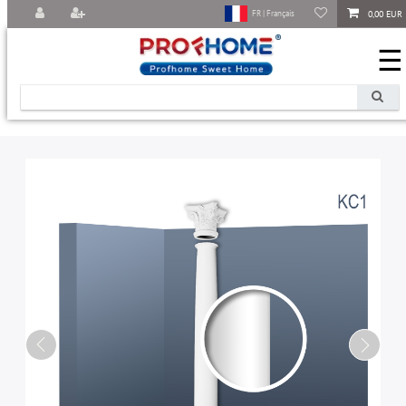
0,00 EUR
FR | Français
☰