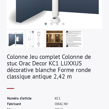
Colonne Jeu complet Colonne de
stuc Orac Decor KC1 LUXXUS
décorative blanche Forme ronde
classique antique 2,42 m
N
u
m
é
r
o
d
'
a
r
t
i
c
l
e
K
C
1
F
a
b
r
i
c
a
n
t
O
R
A
C
N
V