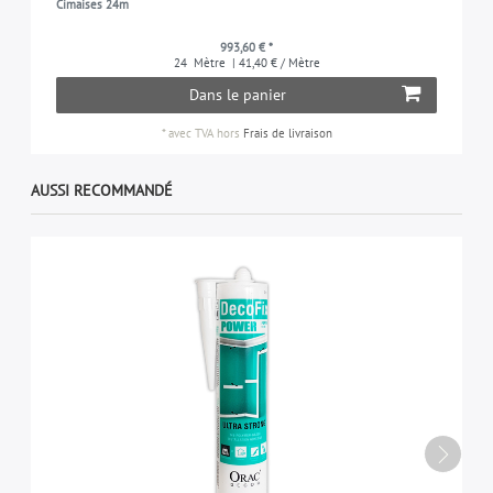
Cimaises 24m
993,60 € *
24
Mètre
| 41,40 € / Mètre
Dans le panier
*
avec TVA
hors
Frais de livraison
AUSSI RECOMMANDÉ