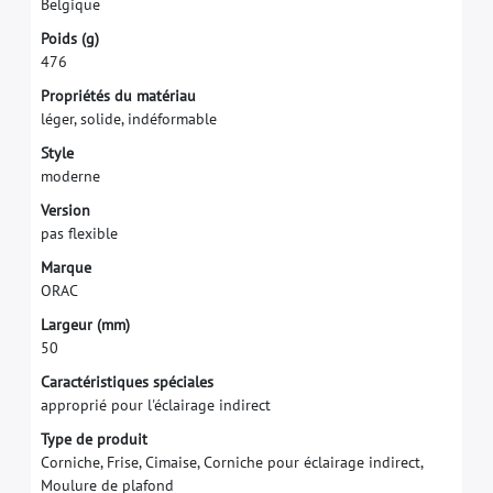
B
e
l
g
i
q
u
e
P
o
i
d
s
(
g
)
4
7
6
P
r
o
p
r
i
é
t
é
s
d
u
m
a
t
é
r
i
a
u
l
é
g
e
r
,
s
o
l
i
d
e
,
i
n
d
é
f
o
r
m
a
b
l
e
S
t
y
l
e
m
o
d
e
r
n
e
V
e
r
s
i
o
n
p
a
s
f
e
x
i
b
l
e
M
a
r
q
u
e
O
R
A
C
L
a
r
g
e
u
r
(
m
m
)
5
0
Caractéristiques spéciales
approprié pour l'éclairage indirect
Type de produit
Corniche, Frise, Cimaise, Corniche pour éclairage indirect,
Moulure de plafond