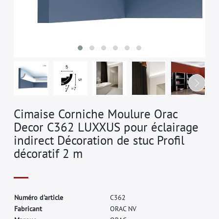
Cimaise Corniche Moulure Orac
Decor C362 LUXXUS pour éclairage
indirect Décoration de stuc Profil
décoratif 2 m
N
u
m
é
r
o
d
'
a
r
t
i
c
l
e
C
3
6
2
F
a
b
r
i
c
a
n
t
O
R
A
C
N
V