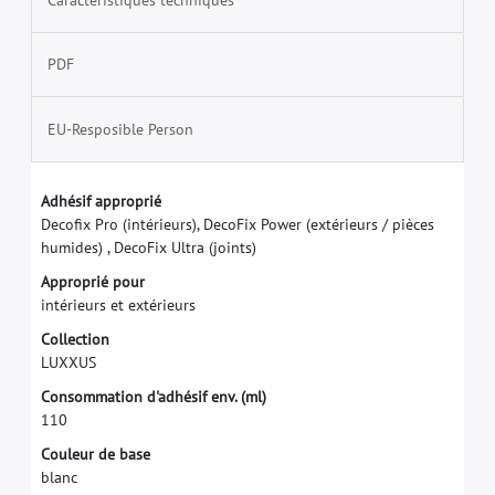
PDF
EU-Resposible Person
A
d
h
é
s
i
f
a
p
p
r
o
p
r
i
é
D
e
c
o
f
x
P
r
o
(
i
n
t
é
r
i
e
u
r
s
)
,
D
e
c
o
F
i
x
P
o
w
e
r
(
e
x
t
é
r
i
e
u
r
s
/
p
i
è
c
e
s
h
u
m
i
d
e
s
)
,
D
e
c
o
F
i
x
U
l
t
r
a
(
j
o
i
n
t
s
)
A
p
p
r
o
p
r
i
é
p
o
u
r
i
n
t
é
r
i
e
u
r
s
e
t
e
x
t
é
r
i
e
u
r
s
C
o
l
l
e
c
t
i
o
n
L
U
X
X
U
S
C
o
n
s
o
m
m
a
t
i
o
n
d
'
a
d
h
é
s
i
f
e
n
v
.
(
m
l
)
1
1
0
C
o
u
l
e
u
r
d
e
b
a
s
e
b
l
a
n
c