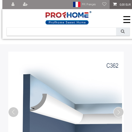
0,00 EUR
FR | Français
☰