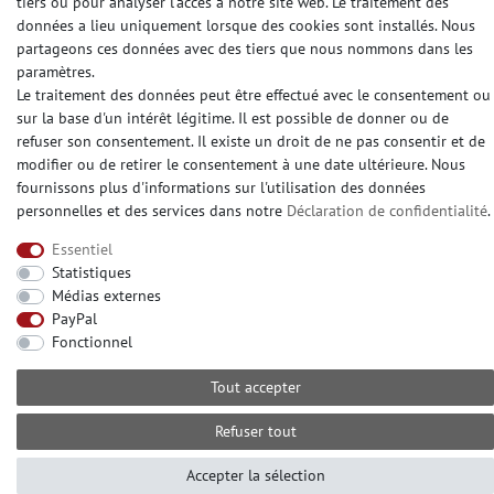
tiers ou pour analyser l'accès à notre site web. Le traitement des
données a lieu uniquement lorsque des cookies sont installés. Nous
partageons ces données avec des tiers que nous nommons dans les
DES MÉDIAS SOCIAUX
paramètres.
Le traitement des données peut être effectué avec le consentement ou
sur la base d'un intérêt légitime. Il est possible de donner ou de
refuser son consentement. Il existe un droit de ne pas consentir et de
modifier ou de retirer le consentement à une date ultérieure. Nous
© Copyright 2026 | e-Delux GmbH
fournissons plus d'informations sur l'utilisation des données
personnelles et des services dans notre
Déclaration de confidentialité
.
Essentiel
Statistiques
Médias externes
PayPal
Fonctionnel
Tout accepter
Refuser tout
Accepter la sélection