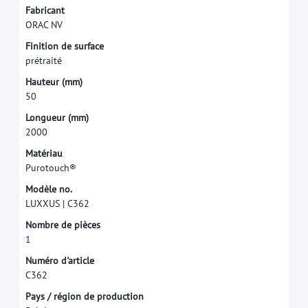
F
a
b
r
i
c
a
n
t
O
R
A
C
N
V
F
i
n
i
t
i
o
n
d
e
s
u
r
f
a
c
e
p
r
é
t
r
a
i
t
é
H
a
u
t
e
u
r
(
m
m
)
5
0
L
o
n
g
u
e
u
r
(
m
m
)
2
0
0
0
M
a
t
é
r
i
a
u
P
u
r
o
t
o
u
c
h
®
M
o
d
è
l
e
n
o
.
L
U
X
X
U
S
|
C
3
6
2
N
o
m
b
r
e
d
e
p
i
è
c
e
s
1
N
u
m
é
r
o
d
'
a
r
t
i
c
l
e
C
3
6
2
P
a
y
s
/
r
é
g
i
o
n
d
e
p
r
o
d
u
c
t
i
o
n