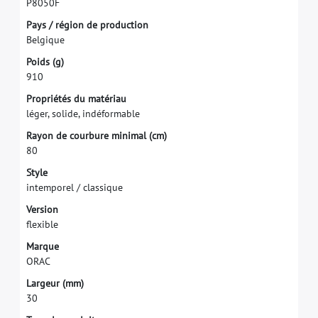
P
8
0
5
0
F
P
a
y
s
/
r
é
g
i
o
n
d
e
p
r
o
d
u
c
t
i
o
n
B
e
l
g
i
q
u
e
P
o
i
d
s
(
g
)
9
1
0
P
r
o
p
r
i
é
t
é
s
d
u
m
a
t
é
r
i
a
u
l
é
g
e
r
,
s
o
l
i
d
e
,
i
n
d
é
f
o
r
m
a
b
l
e
R
a
y
o
n
d
e
c
o
u
r
b
u
r
e
m
i
n
i
m
a
l
(
c
m
)
8
0
S
t
y
l
e
i
n
t
e
m
p
o
r
e
l
/
c
l
a
s
s
i
q
u
e
V
e
r
s
i
o
n
f
e
x
i
b
l
e
M
a
r
q
u
e
O
R
A
C
L
a
r
g
e
u
r
(
m
m
)
3
0