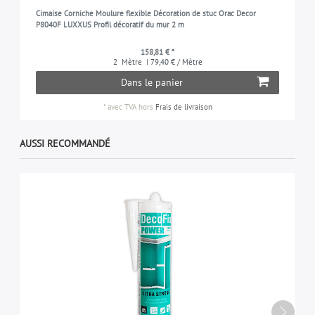
Cimaise Corniche Moulure flexible Décoration de stuc Orac Decor
P8040F LUXXUS Profil décoratif du mur 2 m
158,81 € *
2
Mètre
| 79,40 € / Mètre
Dans le panier
*
avec TVA
hors
Frais de livraison
AUSSI RECOMMANDÉ