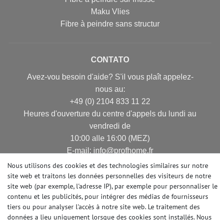
Maku Vlies
Fibre à peindre sans structur
CONTATO
Avez-vou besoin d'aide? S'il vous plaît appelez-
nous au:
+49 (0) 2104 833 11 22
Heures d'ouverture du centre d'appels du lundi au
vendredi de
10:00 alle 16:00 (MEZ)
E-mail: info@profhome.fr
Nous utilisons des cookies et des technologies similaires sur notre
site web et traitons les données personnelles des visiteurs de notre
site web (par exemple, l'adresse IP), par exemple pour personnaliser le
MODES DE PAIEMENT
contenu et les publicités, pour intégrer des médias de fournisseurs
tiers ou pour analyser l'accès à notre site web. Le traitement des
données a lieu uniquement lorsque des cookies sont installés. Nous