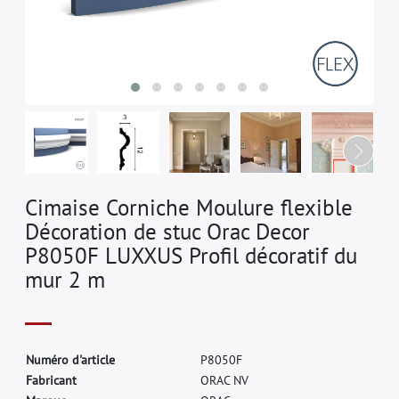
Cimaise Corniche Moulure flexible
Décoration de stuc Orac Decor
P8050F LUXXUS Profil décoratif du
mur 2 m
N
u
m
é
r
o
d
'
a
r
t
i
c
l
e
P
8
0
5
0
F
F
a
b
r
i
c
a
n
t
O
R
A
C
N
V