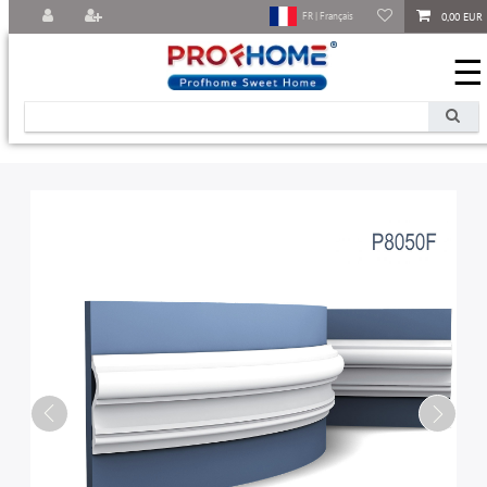
0,00 EUR
FR | Français
☰