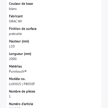
C
o
u
l
e
u
r
d
e
b
a
s
e
b
l
a
n
c
F
a
b
r
i
c
a
n
t
O
R
A
C
N
V
F
i
n
i
t
i
o
n
d
e
s
u
r
f
a
c
e
p
r
é
t
r
a
i
t
é
H
a
u
t
e
u
r
(
m
m
)
1
2
0
L
o
n
g
u
e
u
r
(
m
m
)
2
0
0
0
M
a
t
é
r
i
a
u
P
u
r
o
t
o
u
c
h
®
M
o
d
è
l
e
n
o
.
L
U
X
X
U
S
|
P
8
0
5
0
F
N
o
m
b
r
e
d
e
p
i
è
c
e
s
1
N
u
m
é
r
o
d
'
a
r
t
i
c
l
e