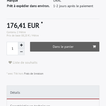
M
a
r
q
u
e
O
R
A
C
Prêt à expédier dans environ.
1-2 jours après le paiement
*
176,41 EUR
Contenu
2
Mètre
Prix de base
88,20 € / Mètre
Dans le panier
Liste de souhaits
* avec TVA hors
Frais de livraison
Détails
Caractéristiques techniques