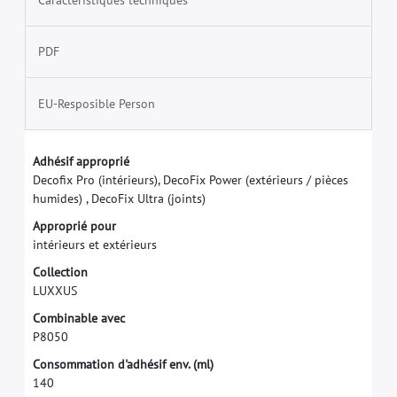
PDF
EU-Resposible Person
A
d
h
é
s
i
f
a
p
p
r
o
p
r
i
é
D
e
c
o
f
x
P
r
o
(
i
n
t
é
r
i
e
u
r
s
)
,
D
e
c
o
F
i
x
P
o
w
e
r
(
e
x
t
é
r
i
e
u
r
s
/
p
i
è
c
e
s
h
u
m
i
d
e
s
)
,
D
e
c
o
F
i
x
U
l
t
r
a
(
j
o
i
n
t
s
)
A
p
p
r
o
p
r
i
é
p
o
u
r
i
n
t
é
r
i
e
u
r
s
e
t
e
x
t
é
r
i
e
u
r
s
C
o
l
l
e
c
t
i
o
n
L
U
X
X
U
S
C
o
m
b
i
n
a
b
l
e
a
v
e
c
P
8
0
5
0
C
o
n
s
o
m
m
a
t
i
o
n
d
'
a
d
h
é
s
i
f
e
n
v
.
(
m
l
)
1
4
0