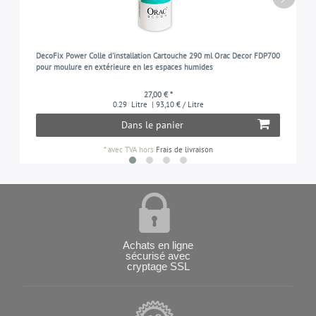
DecoFix Power Colle d'installation Cartouche 290 ml Orac Decor FDP700
pour moulure en extérieure en les espaces humides
27,00 € *
0.29
Litre
| 93,10 € / Litre
Dans le panier
*
avec TVA
hors
Frais de livraison
Achats en ligne
sécurisé avec
cryptage SSL