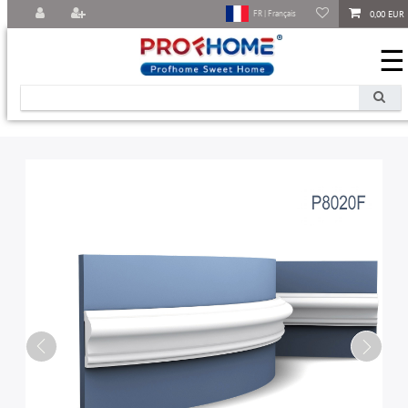
0,00 EUR
FR | Français
☰