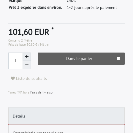
M
a
r
q
u
e
O
R
A
C
Prêt à expédier dans environ.
1-2 jours après le paiement
*
101,60 EUR
Contenu
2
Mètre
Prix de base
50,80 € / Mètre
Dans le panier
Liste de souhaits
* avec TVA hors
Frais de livraison
Détails
Caractéristiques techniques