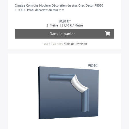
Cimaise Corniche Moulure Décoration de stuc Orac Decor P8020
LUXXUS Profil décoratif du mur 2 m
50,80 € *
2
Mètre
| 25,40 € / Mètre
Dans le panier
*
avec TVA
hors
Frais de livraison