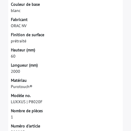
C
o
u
l
e
u
r
d
e
b
a
s
e
b
l
a
n
c
F
a
b
r
i
c
a
n
t
O
R
A
C
N
V
F
i
n
i
t
i
o
n
d
e
s
u
r
f
a
c
e
p
r
é
t
r
a
i
t
é
H
a
u
t
e
u
r
(
m
m
)
6
0
L
o
n
g
u
e
u
r
(
m
m
)
2
0
0
0
M
a
t
é
r
i
a
u
P
u
r
o
t
o
u
c
h
®
M
o
d
è
l
e
n
o
.
L
U
X
X
U
S
|
P
8
0
2
0
F
N
o
m
b
r
e
d
e
p
i
è
c
e
s
1
N
u
m
é
r
o
d
'
a
r
t
i
c
l
e