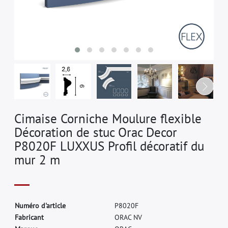
Cimaise Corniche Moulure flexible
Décoration de stuc Orac Decor
P8020F LUXXUS Profil décoratif du
mur 2 m
N
u
m
é
r
o
d
'
a
r
t
i
c
l
e
P
8
0
2
0
F
F
a
b
r
i
c
a
n
t
O
R
A
C
N
V