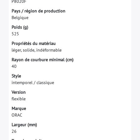
P
8
0
2
0
F
P
a
y
s
/
r
é
g
i
o
n
d
e
p
r
o
d
u
c
t
i
o
n
B
e
l
g
i
q
u
e
P
o
i
d
s
(
g
)
5
2
5
P
r
o
p
r
i
é
t
é
s
d
u
m
a
t
é
r
i
a
u
l
é
g
e
r
,
s
o
l
i
d
e
,
i
n
d
é
f
o
r
m
a
b
l
e
R
a
y
o
n
d
e
c
o
u
r
b
u
r
e
m
i
n
i
m
a
l
(
c
m
)
4
0
S
t
y
l
e
i
n
t
e
m
p
o
r
e
l
/
c
l
a
s
s
i
q
u
e
V
e
r
s
i
o
n
f
e
x
i
b
l
e
M
a
r
q
u
e
O
R
A
C
L
a
r
g
e
u
r
(
m
m
)
2
6