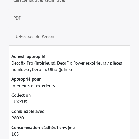
PDF
EU-Resposible Person
A
d
h
é
s
i
f
a
p
p
r
o
p
r
i
é
D
e
c
o
f
x
P
r
o
(
i
n
t
é
r
i
e
u
r
s
)
,
D
e
c
o
F
i
x
P
o
w
e
r
(
e
x
t
é
r
i
e
u
r
s
/
p
i
è
c
e
s
h
u
m
i
d
e
s
)
,
D
e
c
o
F
i
x
U
l
t
r
a
(
j
o
i
n
t
s
)
A
p
p
r
o
p
r
i
é
p
o
u
r
i
n
t
é
r
i
e
u
r
s
e
t
e
x
t
é
r
i
e
u
r
s
C
o
l
l
e
c
t
i
o
n
L
U
X
X
U
S
C
o
m
b
i
n
a
b
l
e
a
v
e
c
P
8
0
2
0
C
o
n
s
o
m
m
a
t
i
o
n
d
'
a
d
h
é
s
i
f
e
n
v
.
(
m
l
)
1
0
5