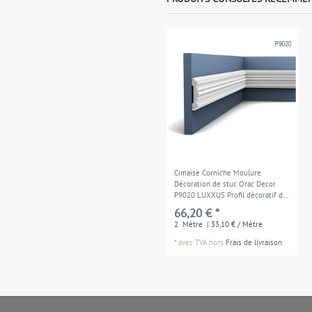
Cimaise Corniche Moulure
Décoration de stuc Orac Decor
P9020 LUXXUS Profil décoratif du
mur 2 m
66,20 € *
2
Mètre
| 33,10 € / Mètre
*
avec TVA
hors
Frais de livraison