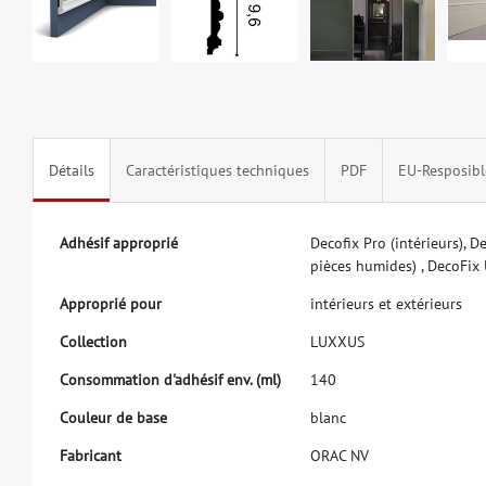
Détails
Caractéristiques techniques
PDF
EU-Resposibl
A
d
h
é
s
i
f
a
p
p
r
o
p
r
i
é
D
e
c
o
f
x
P
r
o
(
i
n
t
é
r
i
e
u
r
s
)
,
D
p
i
è
c
e
s
h
u
m
i
d
e
s
)
,
D
e
c
o
F
i
x
A
p
p
r
o
p
r
i
é
p
o
u
r
i
n
t
é
r
i
e
u
r
s
e
t
e
x
t
é
r
i
e
u
r
s
C
o
l
l
e
c
t
i
o
n
L
U
X
X
U
S
C
o
n
s
o
m
m
a
t
i
o
n
d
'
a
d
h
é
s
i
f
e
n
v
.
(
m
l
)
1
4
0
C
o
u
l
e
u
r
d
e
b
a
s
e
b
l
a
n
c
F
a
b
r
i
c
a
n
t
O
R
A
C
N
V