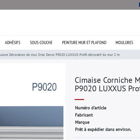
ADHÉSIFS
SOUS-COUCHE
PEINTURE MUR ET PLAFOND
MOULURES
ulure Décoration de stuc Orac Decor P9020 LUXXUS Profil décoratif du mur 2 m
Cimaise Corniche M
P9020 LUXXUS Profi
N
u
m
é
r
o
d
'
a
r
t
i
c
l
e
F
a
b
r
i
c
a
n
t
M
a
r
q
u
e
Prêt à expédier dans environ.