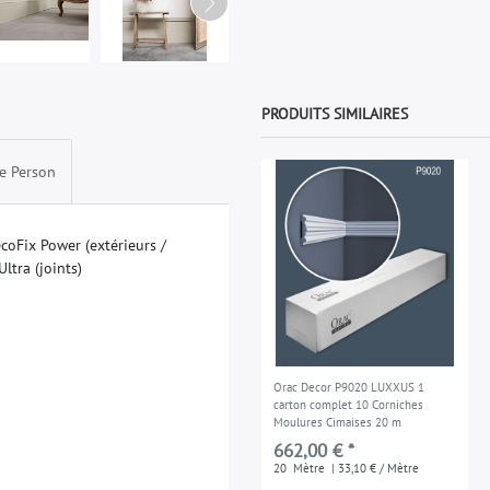
PRODUITS SIMILAIRES
e Person
e
c
o
F
i
x
P
o
w
e
r
(
e
x
t
é
r
i
e
u
r
s
/
U
l
t
r
a
(
j
o
i
n
t
s
)
Orac Decor P9020 LUXXUS 1
carton complet 10 Corniches
Moulures Cimaises 20 m
662,00 € *
20
Mètre
| 33,10 € / Mètre