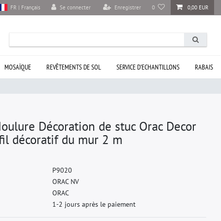
Se connecter
Enregistrer
0
0,00 EUR
FR | Français
MOSAÏQUE
REVÊTEMENTS DE SOL
SERVICE D’ECHANTILLONS
RABAIS
oulure Décoration de stuc Orac Decor
l décoratif du mur 2 m
P
9
0
2
0
O
R
A
C
N
V
O
R
A
C
1-2 jours après le paiement