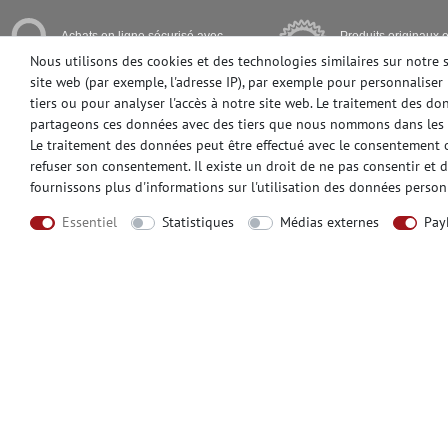
Achats en ligne sécurisé avec
Produits originaux e
cryptage SSL
première qualité
Nous utilisons des cookies et des technologies similaires sur notre 
site web (par exemple, l'adresse IP), par exemple pour personnaliser 
tiers ou pour analyser l'accès à notre site web. Le traitement des d
partageons ces données avec des tiers que nous nommons dans les 
Le traitement des données peut être effectué avec le consentement ou
INFORMATIONS
MENTIONS L
refuser son consentement. Il existe un droit de ne pas consentir et 
Aide
Mentions légal
fournissons plus d'informations sur l'utilisation des données person
Mode de paiement
Droit de révoca
Essentiel
Statistiques
Médias externes
Pay
Livraison
Déclaration de 
Contact
Conditions gén
Commander échantillons
Formulaire d'an
CONTATO
MODES DE PA
Avez-vou besoin d'aide? S'il vous plaît
appelez-nous au: