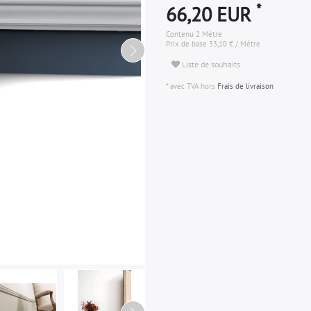
*
66,20 EUR
Contenu
2
Mètre
Prix de base
33,10 € / Mètre
Liste de souhaits
* avec TVA hors
Frais de livraison