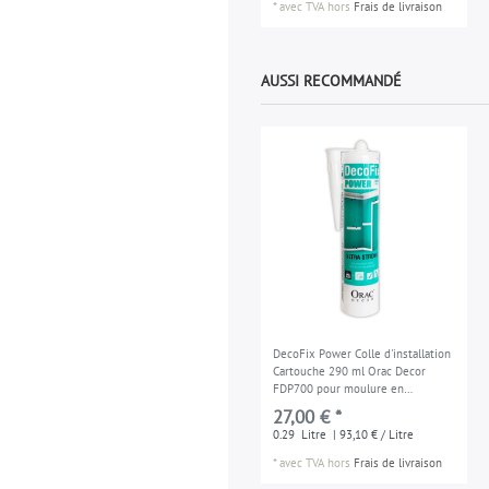
*
avec TVA
hors
Frais de livraison
AUSSI RECOMMANDÉ
DecoFix Power Colle d'installation
Cartouche 290 ml Orac Decor
FDP700 pour moulure en
extérieure en les espaces
27,00 € *
humides
0.29
Litre
| 93,10 € / Litre
*
avec TVA
hors
Frais de livraison