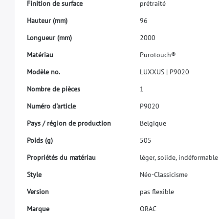
F
i
n
i
t
i
o
n
d
e
s
u
r
f
a
c
e
p
r
é
t
r
a
i
t
é
H
a
u
t
e
u
r
(
m
m
)
9
6
L
o
n
g
u
e
u
r
(
m
m
)
2
0
0
0
M
a
t
é
r
i
a
u
P
u
r
o
t
o
u
c
h
®
M
o
d
è
l
e
n
o
.
L
U
X
X
U
S
|
P
9
0
2
0
N
o
m
b
r
e
d
e
p
i
è
c
e
s
1
N
u
m
é
r
o
d
'
a
r
t
i
c
l
e
P
9
0
2
0
P
a
y
s
/
r
é
g
i
o
n
d
e
p
r
o
d
u
c
t
i
o
n
B
e
l
g
i
q
u
e
P
o
i
d
s
(
g
)
5
0
5
P
r
o
p
r
i
é
t
é
s
d
u
m
a
t
é
r
i
a
u
l
é
g
e
r
,
s
o
l
i
d
e
,
i
n
d
é
f
o
r
m
a
b
l
e
S
t
y
l
e
N
é
o
-
C
l
a
s
s
i
c
i
s
m
e
V
e
r
s
i
o
n
p
a
s
f
e
x
i
b
l
e
M
a
r
q
u
e
O
R
A
C