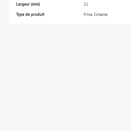
L
a
r
g
e
u
r
(
m
m
)
2
1
Type de produit
Frise, Cimaise