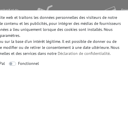
xclusif et de
Paie
Livraison rapide ex stock
paie
site web et traitons les données personnelles des visiteurs de notre
le contenu et les publicités, pour intégrer des médias de fournisseurs
onnées a lieu uniquement lorsque des cookies sont installés. Nous
paramètres.
 sur la base d'un intérêt légitime. Il est possible de donner ou de
EGALES
INTERESSANT A SAVOIR
de modifier ou de retirer le consentement à une date ultérieure. Nous
es
Qui sommes-nous
nelles et des services dans notre
Déclaration de confidentialité
.
tion
FAQ - foire aux questions
Pal
Fonctionnel
protection des données
Symboles du papier peint
érales
Trucs et Astuces
nulation
Calculette papier peint
IEMENT