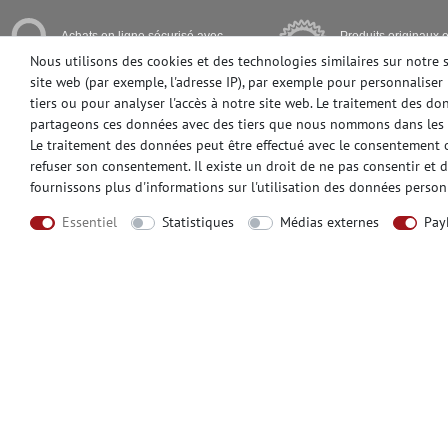
Achats en ligne sécurisé avec
Produits originaux e
cryptage SSL
première qualité
Nous utilisons des cookies et des technologies similaires sur notre 
site web (par exemple, l'adresse IP), par exemple pour personnaliser 
tiers ou pour analyser l'accès à notre site web. Le traitement des d
partageons ces données avec des tiers que nous nommons dans les 
Le traitement des données peut être effectué avec le consentement ou
INFORMATIONS
MENTIONS L
refuser son consentement. Il existe un droit de ne pas consentir et 
Aide
Mentions légal
fournissons plus d'informations sur l'utilisation des données person
Mode de paiement
Droit de révoca
Essentiel
Statistiques
Médias externes
Pay
Livraison
Déclaration de 
Contact
Conditions gén
Commander échantillons
Formulaire d'an
CONTATO
MODES DE PA
Avez-vou besoin d'aide? S'il vous plaît
appelez-nous au: