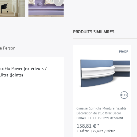
PRODUITS SIMILAIRES
e Person
e
c
o
F
i
x
P
o
w
e
r
(
e
x
t
é
r
i
e
u
r
s
/
U
l
t
r
a
(
j
o
i
n
t
s
)
Cimaise Corniche Moulure flexible
Décoration de stuc Orac Decor
P8040F LUXXUS Profil décoratif
du mur 2 m
158,81 € *
2
Mètre
| 79,40 € / Mètre