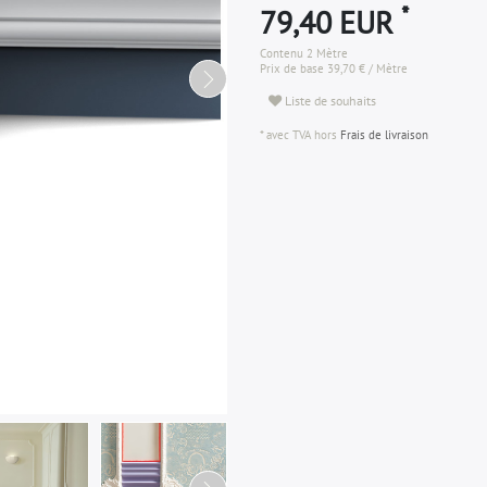
*
79,40 EUR
Contenu
2
Mètre
Prix de base
39,70 € / Mètre
Liste de souhaits
* avec TVA hors
Frais de livraison