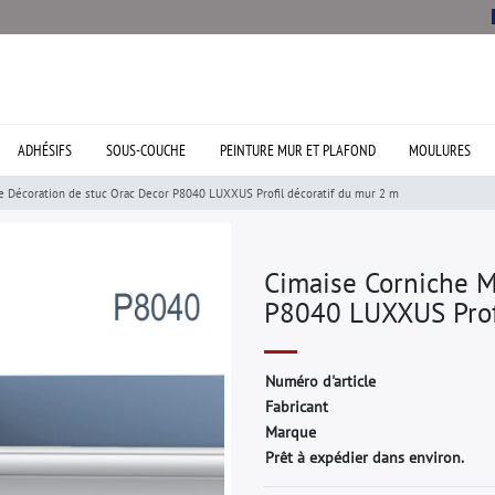
ADHÉSIFS
SOUS-COUCHE
PEINTURE MUR ET PLAFOND
MOULURES
e Décoration de stuc Orac Decor P8040 LUXXUS Profil décoratif du mur 2 m
Cimaise Corniche M
P8040 LUXXUS Profi
N
u
m
é
r
o
d
'
a
r
t
i
c
l
e
F
a
b
r
i
c
a
n
t
M
a
r
q
u
e
Prêt à expédier dans environ.