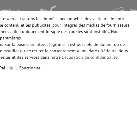
xclusif et de
Paie
Livraison rapide ex stock
paie
site web et traitons les données personnelles des visiteurs de notre
le contenu et les publicités, pour intégrer des médias de fournisseurs
onnées a lieu uniquement lorsque des cookies sont installés. Nous
paramètres.
 sur la base d'un intérêt légitime. Il est possible de donner ou de
EGALES
INTERESSANT A SAVOIR
de modifier ou de retirer le consentement à une date ultérieure. Nous
es
Qui sommes-nous
nelles et des services dans notre
Déclaration de confidentialité
.
tion
FAQ - foire aux questions
Pal
Fonctionnel
protection des données
Symboles du papier peint
érales
Trucs et Astuces
nulation
Calculette papier peint
IEMENT