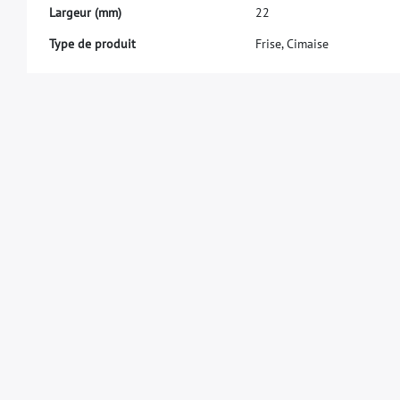
L
a
r
g
e
u
r
(
m
m
)
2
2
Type de produit
Frise, Cimaise