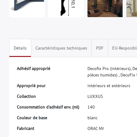
Détails
Caractéristiques techniques
PDF
EU-Resposibl
A
d
h
é
s
i
f
a
p
p
r
o
p
r
i
é
D
e
c
o
f
x
P
r
o
(
i
n
t
é
r
i
e
u
r
s
)
,
D
p
i
è
c
e
s
h
u
m
i
d
e
s
)
,
D
e
c
o
F
i
x
A
p
p
r
o
p
r
i
é
p
o
u
r
i
n
t
é
r
i
e
u
r
s
e
t
e
x
t
é
r
i
e
u
r
s
C
o
l
l
e
c
t
i
o
n
L
U
X
X
U
S
C
o
n
s
o
m
m
a
t
i
o
n
d
'
a
d
h
é
s
i
f
e
n
v
.
(
m
l
)
1
4
0
C
o
u
l
e
u
r
d
e
b
a
s
e
b
l
a
n
c
F
a
b
r
i
c
a
n
t
O
R
A
C
N
V