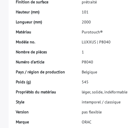
F
i
n
i
t
i
o
n
d
e
s
u
r
f
a
c
e
p
r
é
t
r
a
i
t
é
H
a
u
t
e
u
r
(
m
m
)
1
0
1
L
o
n
g
u
e
u
r
(
m
m
)
2
0
0
0
M
a
t
é
r
i
a
u
P
u
r
o
t
o
u
c
h
®
M
o
d
è
l
e
n
o
.
L
U
X
X
U
S
|
P
8
0
4
0
N
o
m
b
r
e
d
e
p
i
è
c
e
s
1
N
u
m
é
r
o
d
'
a
r
t
i
c
l
e
P
8
0
4
0
P
a
y
s
/
r
é
g
i
o
n
d
e
p
r
o
d
u
c
t
i
o
n
B
e
l
g
i
q
u
e
P
o
i
d
s
(
g
)
5
4
5
P
r
o
p
r
i
é
t
é
s
d
u
m
a
t
é
r
i
a
u
l
é
g
e
r
,
s
o
l
i
d
e
,
i
n
d
é
f
o
r
m
a
b
l
e
S
t
y
l
e
i
n
t
e
m
p
o
r
e
l
/
c
l
a
s
s
i
q
u
e
V
e
r
s
i
o
n
p
a
s
f
e
x
i
b
l
e
M
a
r
q
u
e
O
R
A
C