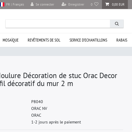
Se connecter
Enregistrer
0
0,00 EUR
FR | Français
MOSAÏQUE
REVÊTEMENTS DE SOL
SERVICE D’ECHANTILLONS
RABAIS
oulure Décoration de stuc Orac Decor
l décoratif du mur 2 m
P
8
0
4
0
O
R
A
C
N
V
O
R
A
C
1-2 jours après le paiement