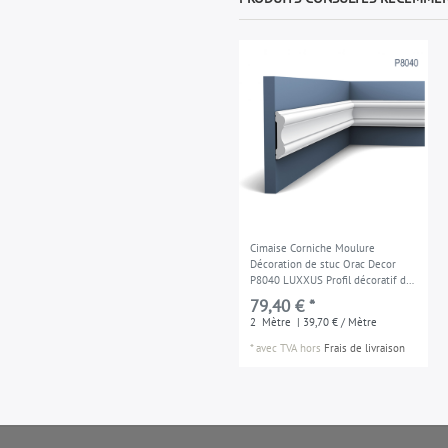
Cimaise Corniche Moulure
Décoration de stuc Orac Decor
P8040 LUXXUS Profil décoratif du
mur 2 m
79,40 € *
2
Mètre
| 39,70 € / Mètre
*
avec TVA
hors
Frais de livraison