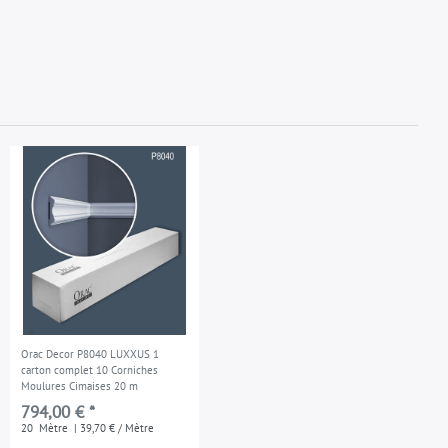
Orac Decor P8040 LUXXUS 1
carton complet 10 Corniches
Moulures Cimaises 20 m
794,00 € *
20
Mètre
| 39,70 € / Mètre