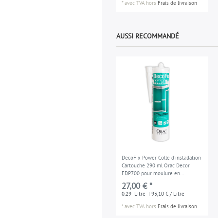
*
avec TVA
hors
Frais de livraison
AUSSI RECOMMANDÉ
DecoFix Power Colle d'installation
Cartouche 290 ml Orac Decor
FDP700 pour moulure en
extérieure en les espaces
27,00 € *
humides
0.29
Litre
| 93,10 € / Litre
*
avec TVA
hors
Frais de livraison