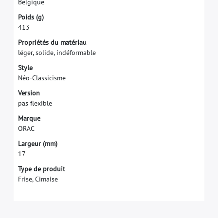
B
e
l
g
i
q
u
e
P
o
i
d
s
(
g
)
4
1
3
P
r
o
p
r
i
é
t
é
s
d
u
m
a
t
é
r
i
a
u
l
é
g
e
r
,
s
o
l
i
d
e
,
i
n
d
é
f
o
r
m
a
b
l
e
S
t
y
l
e
N
é
o
-
C
l
a
s
s
i
c
i
s
m
e
V
e
r
s
i
o
n
p
a
s
f
e
x
i
b
l
e
M
a
r
q
u
e
O
R
A
C
L
a
r
g
e
u
r
(
m
m
)
1
7
Type de produit
Frise, Cimaise