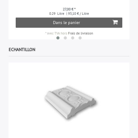
27,00 € *
0.29
Litre
| 93,10 € / Litre
Dans le panier
*
avec TVA
hors
Frais de livraison
ECHANTILLON