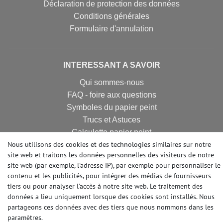
Déclaration de protection des données
Conditions générales
Formulaire d'annulation
INTERESSANT A SAVOIR
Qui sommes-nous
FAQ - foire aux questions
Symboles du papier peint
Trucs et Astuces
Calculette papier peint
Nous utilisons des cookies et des technologies similaires sur notre
site web et traitons les données personnelles des visiteurs de notre
site web (par exemple, l'adresse IP), par exemple pour personnaliser le
FIBRE DE RENOVATION
contenu et les publicités, pour intégrer des médias de fournisseurs
Revêtement de rénovation
tiers ou pour analyser l'accès à notre site web. Le traitement des
données a lieu uniquement lorsque des cookies sont installés. Nous
Revêtement intissé lisse
partageons ces données avec des tiers que nous nommons dans les
Fibre de rénovation
paramètres.