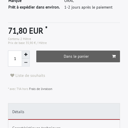
M
a
r
q
u
e
O
R
A
C
Prêt à expédier dans environ.
1-2 jours après le paiement
*
71,80 EUR
Contenu
2
Mètre
Prix de base
35,90 € / Mètre
Dans le panier
Liste de souhaits
* avec TVA hors
Frais de livraison
Détails
Caractéristiques techniques