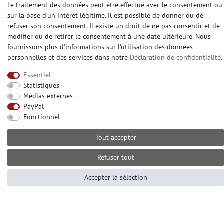
Fibre à peindre sur intissé
Le traitement des données peut être effectué avec le consentement ou
Maku Vlies
sur la base d'un intérêt légitime. Il est possible de donner ou de
Fibre à peindre sans structur
refuser son consentement. Il existe un droit de ne pas consentir et de
modifier ou de retirer le consentement à une date ultérieure. Nous
fournissons plus d'informations sur l'utilisation des données
personnelles et des services dans notre
Déclaration de confidentialité
.
CONTATO
Essentiel
Avez-vou besoin d'aide? S'il vous plaît appelez-
Statistiques
nous au:
Médias externes
+49 (0) 2104 833 11 22
PayPal
Heures d'ouverture du centre d'appels du lundi au
Fonctionnel
vendredi de
Tout accepter
10:00 alle 16:00 (MEZ)
E-mail: info@profhome.fr
Refuser tout
Accepter la sélection
MODES DE PAIEMENT