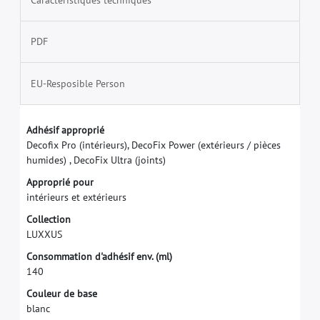
PDF
EU-Resposible Person
A
d
h
é
s
i
f
a
p
p
r
o
p
r
i
é
D
e
c
o
f
x
P
r
o
(
i
n
t
é
r
i
e
u
r
s
)
,
D
e
c
o
F
i
x
P
o
w
e
r
(
e
x
t
é
r
i
e
u
r
s
/
p
i
è
c
e
s
h
u
m
i
d
e
s
)
,
D
e
c
o
F
i
x
U
l
t
r
a
(
j
o
i
n
t
s
)
A
p
p
r
o
p
r
i
é
p
o
u
r
i
n
t
é
r
i
e
u
r
s
e
t
e
x
t
é
r
i
e
u
r
s
C
o
l
l
e
c
t
i
o
n
L
U
X
X
U
S
C
o
n
s
o
m
m
a
t
i
o
n
d
'
a
d
h
é
s
i
f
e
n
v
.
(
m
l
)
1
4
0
C
o
u
l
e
u
r
d
e
b
a
s
e
b
l
a
n
c