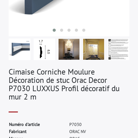
Cimaise Corniche Moulure
Décoration de stuc Orac Decor
P7030 LUXXUS Profil décoratif du
mur 2 m
N
u
m
é
r
o
d
'
a
r
t
i
c
l
e
P
7
0
3
0
F
a
b
r
i
c
a
n
t
O
R
A
C
N
V