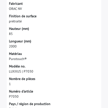
F
a
b
r
i
c
a
n
t
O
R
A
C
N
V
F
i
n
i
t
i
o
n
d
e
s
u
r
f
a
c
e
p
r
é
t
r
a
i
t
é
H
a
u
t
e
u
r
(
m
m
)
8
5
L
o
n
g
u
e
u
r
(
m
m
)
2
0
0
0
M
a
t
é
r
i
a
u
P
u
r
o
t
o
u
c
h
®
M
o
d
è
l
e
n
o
.
L
U
X
X
U
S
|
P
7
0
3
0
N
o
m
b
r
e
d
e
p
i
è
c
e
s
1
N
u
m
é
r
o
d
'
a
r
t
i
c
l
e
P
7
0
3
0
P
a
y
s
/
r
é
g
i
o
n
d
e
p
r
o
d
u
c
t
i
o
n