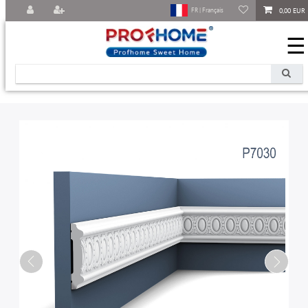
0,00 EUR
FR | Français
☰