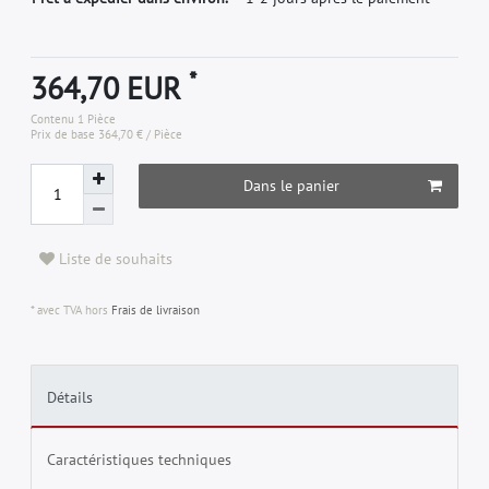
*
364,70 EUR
Contenu
1
Pièce
Prix de base
364,70 € / Pièce
Dans le panier
Liste de souhaits
* avec TVA hors
Frais de livraison
Détails
Caractéristiques techniques