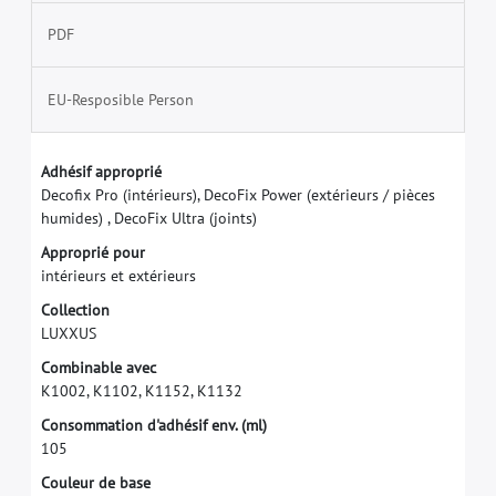
PDF
EU-Resposible Person
A
d
h
é
s
i
f
a
p
p
r
o
p
r
i
é
D
e
c
o
f
x
P
r
o
(
i
n
t
é
r
i
e
u
r
s
)
,
D
e
c
o
F
i
x
P
o
w
e
r
(
e
x
t
é
r
i
e
u
r
s
/
p
i
è
c
e
s
h
u
m
i
d
e
s
)
,
D
e
c
o
F
i
x
U
l
t
r
a
(
j
o
i
n
t
s
)
A
p
p
r
o
p
r
i
é
p
o
u
r
i
n
t
é
r
i
e
u
r
s
e
t
e
x
t
é
r
i
e
u
r
s
C
o
l
l
e
c
t
i
o
n
L
U
X
X
U
S
C
o
m
b
i
n
a
b
l
e
a
v
e
c
K
1
0
0
2
,
K
1
1
0
2
,
K
1
1
5
2
,
K
1
1
3
2
C
o
n
s
o
m
m
a
t
i
o
n
d
'
a
d
h
é
s
i
f
e
n
v
.
(
m
l
)
1
0
5
C
o
u
l
e
u
r
d
e
b
a
s
e