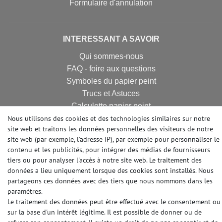
Formulaire d'annulation
INTERESSANT A SAVOIR
Qui sommes-nous
FAQ - foire aux questions
Symboles du papier peint
Trucs et Astuces
Calculette papier peint
Nous utilisons des cookies et des technologies similaires sur notre
site web et traitons les données personnelles des visiteurs de notre
site web (par exemple, l'adresse IP), par exemple pour personnaliser le
FIBRE DE RENOVATION
contenu et les publicités, pour intégrer des médias de fournisseurs
Revêtement de rénovation
tiers ou pour analyser l'accès à notre site web. Le traitement des
données a lieu uniquement lorsque des cookies sont installés. Nous
Revêtement intissé lisse
partageons ces données avec des tiers que nous nommons dans les
Fibre de rénovation
paramètres.
Fibre à peindre sur intissé
Le traitement des données peut être effectué avec le consentement ou
Maku Vlies
sur la base d'un intérêt légitime. Il est possible de donner ou de
Fibre à peindre sans structur