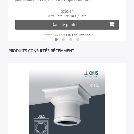
pour moulure en extérieure en les espaces humides
27,00 € *
0.29
Litre
| 93,10 € / Litre
Dans le panier
*
avec TVA
hors
Frais de livraison
PRODUITS CONSULTÉS RÉCEMMENT