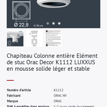
Chapiteau Colonne entière Elément
de stuc Orac Decor K1112 LUXXUS
en mousse solide léger et stable
N
u
m
é
r
o
d
'
a
r
t
i
c
l
e
K
1
1
1
2
F
a
b
r
i
c
a
n
t
O
R
A
C
N
V
M
a
r
q
u
e
O
R
A
C
Prêt à expédier dans environ.
1-2 jours après le paiement