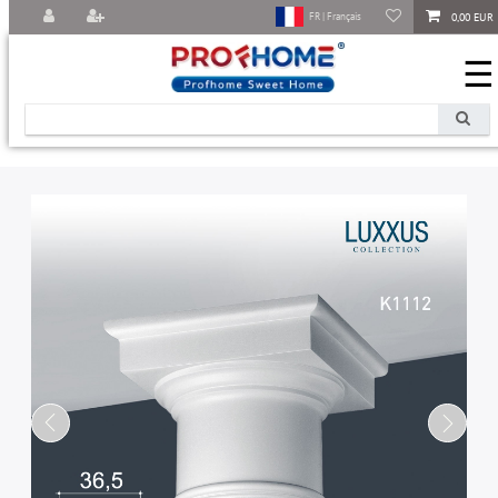
0,00 EUR
FR | Français
☰