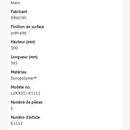
b
l
a
n
c
F
a
b
r
i
c
a
n
t
O
R
A
C
N
V
F
i
n
i
t
i
o
n
d
e
s
u
r
f
a
c
e
p
r
é
t
r
a
i
t
é
H
a
u
t
e
u
r
(
m
m
)
3
0
0
L
o
n
g
u
e
u
r
(
m
m
)
3
6
5
M
a
t
é
r
i
a
u
D
u
r
o
p
o
l
y
m
e
r
®
M
o
d
è
l
e
n
o
.
L
U
X
X
U
S
|
K
1
1
1
2
N
o
m
b
r
e
d
e
p
i
è
c
e
s
1
N
u
m
é
r
o
d
'
a
r
t
i
c
l
e
K
1
1
1
2