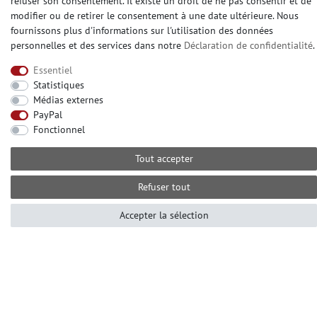
refuser son consentement. Il existe un droit de ne pas consentir et de
modifier ou de retirer le consentement à une date ultérieure. Nous
fournissons plus d'informations sur l'utilisation des données
personnelles et des services dans notre
Déclaration de confidentialité
.
CONTATO
Essentiel
Avez-vou besoin d'aide? S'il vous plaît appelez-
Statistiques
nous au:
Médias externes
+49 (0) 2104 833 11 22
PayPal
Heures d'ouverture du centre d'appels du lundi au
Fonctionnel
vendredi de
Tout accepter
10:00 alle 16:00 (MEZ)
E-mail: info@profhome.fr
Refuser tout
Accepter la sélection
MODES DE PAIEMENT
DES MÉDIAS SOCIAUX