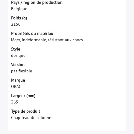
P
a
y
s
/
r
é
g
i
o
n
d
e
p
r
o
d
u
c
t
i
o
n
B
e
l
g
i
q
u
e
P
o
i
d
s
(
g
)
2
1
5
0
P
r
o
p
r
i
é
t
é
s
d
u
m
a
t
é
r
i
a
u
l
é
g
e
r
,
i
n
d
é
f
o
r
m
a
b
l
e
,
r
é
s
i
s
t
a
n
t
a
u
x
c
h
o
c
s
S
t
y
l
e
d
o
r
i
q
u
e
V
e
r
s
i
o
n
p
a
s
f
e
x
i
b
l
e
M
a
r
q
u
e
O
R
A
C
L
a
r
g
e
u
r
(
m
m
)
3
6
5
Type de produit
Chapiteau de colonne