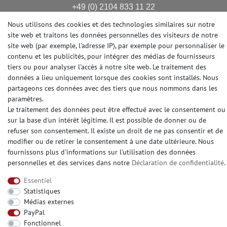
+49 (0) 2104 833 11 22
Heures d'ouverture du centre d'appels du lundi au
Nous utilisons des cookies et des technologies similaires sur notre
vendredi de
site web et traitons les données personnelles des visiteurs de notre
10:00 alle 16:00 (MEZ)
site web (par exemple, l'adresse IP), par exemple pour personnaliser le
contenu et les publicités, pour intégrer des médias de fournisseurs
E-mail: info@profhome.fr
tiers ou pour analyser l'accès à notre site web. Le traitement des
données a lieu uniquement lorsque des cookies sont installés. Nous
partageons ces données avec des tiers que nous nommons dans les
paramètres.
MODES DE PAIEMENT
Le traitement des données peut être effectué avec le consentement ou
sur la base d'un intérêt légitime. Il est possible de donner ou de
refuser son consentement. Il existe un droit de ne pas consentir et de
modifier ou de retirer le consentement à une date ultérieure. Nous
DES MÉDIAS SOCIAUX
fournissons plus d'informations sur l'utilisation des données
personnelles et des services dans notre
Déclaration de confidentialité
.
Essentiel
Statistiques
Médias externes
© Copyright 2026 | e-Delux GmbH
PayPal
Fonctionnel