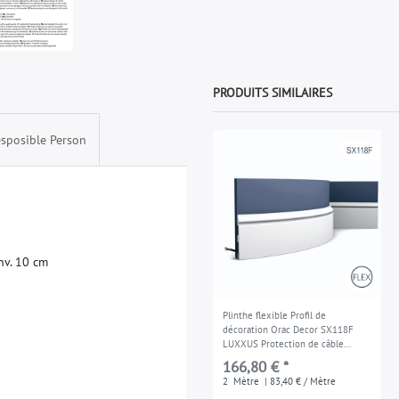
PRODUITS SIMILAIRES
sposible Person
n
v
.
1
0
c
m
Plinthe flexible Profil de
décoration Orac Decor SX118F
LUXXUS Protection de câble
antichoc Moulure 2 m
166,80 € *
2
Mètre
| 83,40 € / Mètre