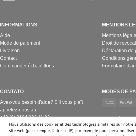
INFORMATIONS
MENTIONS L
Aide
Mentions légal
Mode de paiement
Droit de révoca
Livraison
Déclaration de 
Contact
Conditions gén
Commander échantillons
Formulaire d'an
CONTATO
MODES DE PA
Avez-vou besoin d'aide? S'il vous plaît
appelez-nous au:
+49 (0) 2104 833 11 22
DES MÉDIAS 
Nous utilisons des cookies et des technologies similaires sur notre 
Heures d'ouverture du centre d'appels du
site web (par exemple, l'adresse IP), par exemple pour personnaliser 
lundi au vendredi de