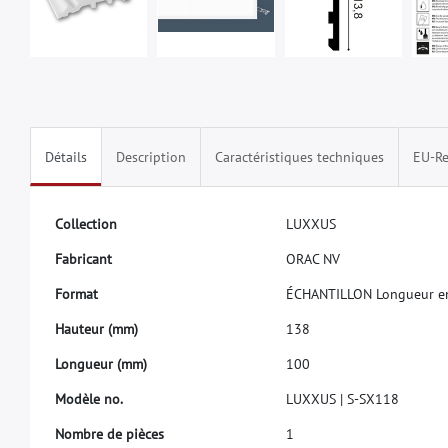
Détails
Description
Caractéristiques techniques
EU-Re
C
o
l
l
e
c
t
i
o
n
L
U
X
X
U
S
F
a
b
r
i
c
a
n
t
O
R
A
C
N
V
F
o
r
m
a
t
É
C
H
A
N
T
I
L
L
O
N
L
o
n
g
u
e
u
r
e
H
a
u
t
e
u
r
(
m
m
)
1
3
8
L
o
n
g
u
e
u
r
(
m
m
)
1
0
0
M
o
d
è
l
e
n
o
.
L
U
X
X
U
S
|
S
-
S
X
1
1
8
N
o
m
b
r
e
d
e
p
i
è
c
e
s
1