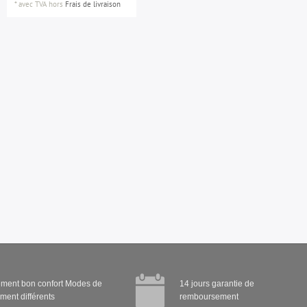
*
avec TVA
hors
Frais de livraison
ment bon confort Modes de
14 jours garantie de
ment différents
remboursement