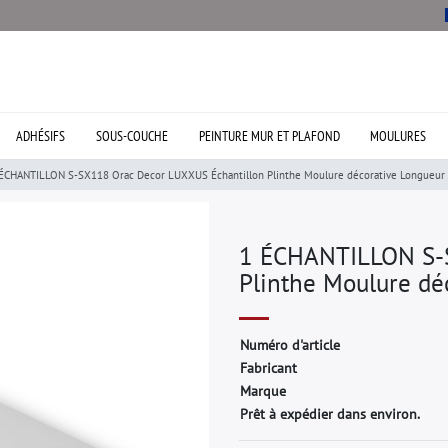
ADHÉSIFS
SOUS-COUCHE
PEINTURE MUR ET PLAFOND
MOULURES
ÉCHANTILLON S-SX118 Orac Decor LUXXUS Échantillon Plinthe Moulure décorative Longueur 
1 ÉCHANTILLON S-S
Plinthe Moulure dé
N
u
m
é
r
o
d
'
a
r
t
i
c
l
e
F
a
b
r
i
c
a
n
t
M
a
r
q
u
e
Prêt à expédier dans environ.