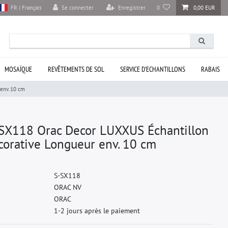
Se connecter
Enregistrer
0
0,00 EUR
FR | Français
MOSAÏQUE
REVÊTEMENTS DE SOL
SERVICE D’ECHANTILLONS
RABAIS
env. 10 cm
X118 Orac Decor LUXXUS Échantillon
corative Longueur env. 10 cm
S
-
S
X
1
1
8
O
R
A
C
N
V
O
R
A
C
1-2 jours après le paiement