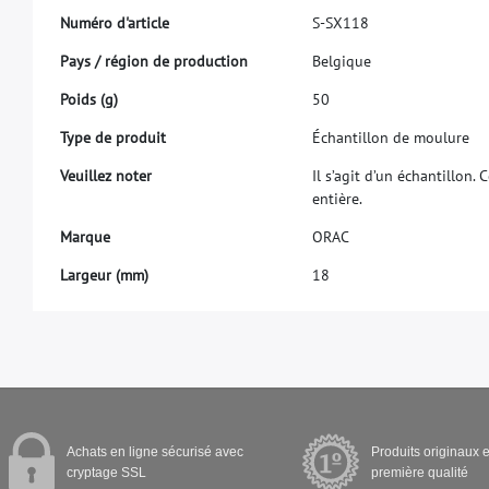
N
u
m
é
r
o
d
'
a
r
t
i
c
l
e
S
-
S
X
1
1
8
P
a
y
s
/
r
é
g
i
o
n
d
e
p
r
o
d
u
c
t
i
o
n
B
e
l
g
i
q
u
e
P
o
i
d
s
(
g
)
5
0
T
y
p
e
d
e
p
r
o
d
u
i
t
É
c
h
a
n
t
i
l
l
o
n
d
e
m
o
u
l
u
r
e
V
e
u
i
l
l
e
z
n
o
t
e
r
I
l
s
’
a
g
i
t
d
’
u
n
é
c
h
a
n
t
i
l
l
o
n
.
C
e
n
t
i
è
r
e
.
M
a
r
q
u
e
O
R
A
C
L
a
r
g
e
u
r
(
m
m
)
1
8
Achats en ligne sécurisé avec
Produits originaux e
cryptage SSL
première qualité