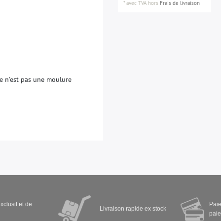
*
avec TVA
hors
Frais de livraison
e
n
’
e
s
t
p
a
s
u
n
e
m
o
u
l
u
r
e
xclusif et de
Paie
Livraison rapide ex stock
paie