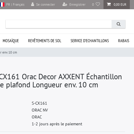
Se connecter
Enregistrer
0
0,00 EUR
FR | Français
MOSAÏQUE
REVÊTEMENTS DE SOL
SERVICE D’ECHANTILLONS
RABAIS
 env. 10 cm
X161 Orac Decor AXXENT Échantillon
e plafond Longueur env. 10 cm
S
-
C
X
1
6
1
O
R
A
C
N
V
O
R
A
C
1-2 jours après le paiement