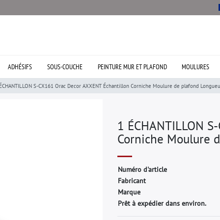
ADHÉSIFS
SOUS-COUCHE
PEINTURE MUR ET PLAFOND
MOULURES
ÉCHANTILLON S-CX161 Orac Decor AXXENT Échantillon Corniche Moulure de plafond Longueur
1 ÉCHANTILLON S-C
Corniche Moulure d
N
u
m
é
r
o
d
'
a
r
t
i
c
l
e
F
a
b
r
i
c
a
n
t
M
a
r
q
u
e
Prêt à expédier dans environ.