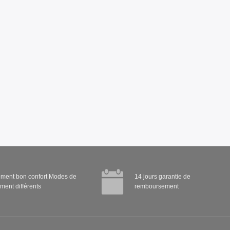
ment bon confort Modes de
14 jours garantie de
ment différents
remboursement