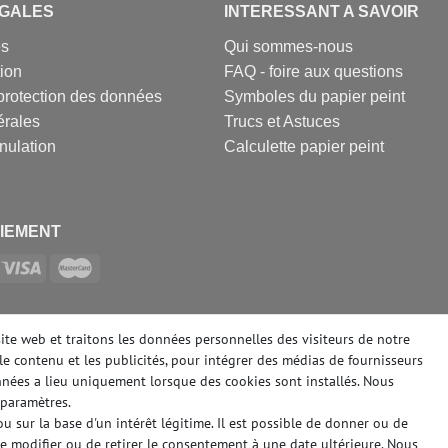
EGALES
INTERESSANT A SAVOIR
es
Qui sommes-nous
tion
FAQ - foire aux questions
protection des données
Symboles du papier peint
érales
Trucs et Astuces
nulation
Calculette papier peint
IEMENT
SOCIAUX
site web et traitons les données personnelles des visiteurs de notre
le contenu et les publicités, pour intégrer des médias de fournisseurs
onnées a lieu uniquement lorsque des cookies sont installés. Nous
paramètres.
 sur la base d'un intérêt légitime. Il est possible de donner ou de
de modifier ou de retirer le consentement à une date ultérieure. Nous