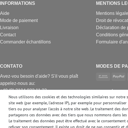
INFORMATIONS
MENTIONS L
Aide
Mentions légal
Mode de paiement
Droit de révoca
Livraison
Déclaration de 
Contact
Conditions gén
Commander échantillons
Formulaire d'an
CONTATO
MODES DE PA
Avez-vou besoin d'aide? S'il vous plaît
appelez-nous au:
+49 (0) 2104 833 11 22
DES MÉDIAS 
Nous utilisons des cookies et des technologies similaires sur notre 
Heures d'ouverture du centre d'appels du
site web (par exemple, l'adresse IP), par exemple pour personnaliser 
lundi au vendredi de
tiers ou pour analyser l'accès à notre site web. Le traitement des d
10:00 alle 16:00 (MEZ)
partageons ces données avec des tiers que nous nommons dans les 
E-mail: info@profhome.fr
Le traitement des données peut être effectué avec le consentement ou
refuser son consentement. Il existe un droit de ne pas consentir et 