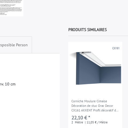
PRODUITS SIMILAIRES
sposible Person
n
v
.
1
0
c
m
Corniche Moulure Cimaise
Décoration de stuc Orac Decor
CX161 AXXENT Profil décoratif du
mur 2 m
22,10 € *
2
Mètre
| 11,05 € / Mètre