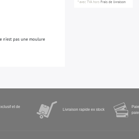
*
avec TVA
hors
Frais de livraison
e
n
’
e
s
t
p
a
s
u
n
e
m
o
u
l
u
r
e
xclusif et de
Paie
Livraison rapide ex stock
paie