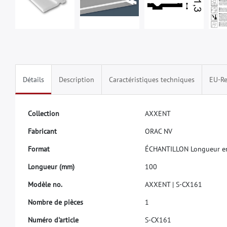
Détails
Description
Caractéristiques techniques
EU-Re
C
o
l
l
e
c
t
i
o
n
A
X
X
E
N
T
F
a
b
r
i
c
a
n
t
O
R
A
C
N
V
F
o
r
m
a
t
É
C
H
A
N
T
I
L
L
O
N
L
o
n
g
u
e
u
r
e
L
o
n
g
u
e
u
r
(
m
m
)
1
0
0
M
o
d
è
l
e
n
o
.
A
X
X
E
N
T
|
S
-
C
X
1
6
1
N
o
m
b
r
e
d
e
p
i
è
c
e
s
1
N
u
m
é
r
o
d
'
a
r
t
i
c
l
e
S
-
C
X
1
6
1