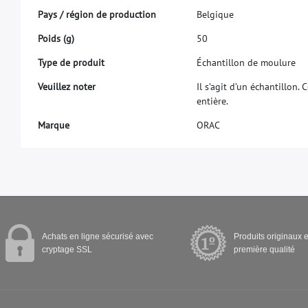
P
a
y
s
/
r
é
g
i
o
n
d
e
p
r
o
d
u
c
t
i
o
n
B
e
l
g
i
q
u
e
P
o
i
d
s
(
g
)
5
0
T
y
p
e
d
e
p
r
o
d
u
i
t
É
c
h
a
n
t
i
l
l
o
n
d
e
m
o
u
l
u
r
e
V
e
u
i
l
l
e
z
n
o
t
e
r
I
l
s
’
a
g
i
t
d
’
u
n
é
c
h
a
n
t
i
l
l
o
n
.
C
e
n
t
i
è
r
e
.
M
a
r
q
u
e
O
R
A
C
Achats en ligne sécurisé avec
Produits originaux e
cryptage SSL
première qualité