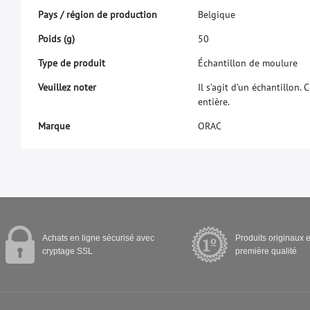
P
a
y
s
/
r
é
g
i
o
n
d
e
p
r
o
d
u
c
t
i
o
n
B
e
l
g
i
q
u
e
P
o
i
d
s
(
g
)
5
0
T
y
p
e
d
e
p
r
o
d
u
i
t
É
c
h
a
n
t
i
l
l
o
n
d
e
m
o
u
l
u
r
e
V
e
u
i
l
l
e
z
n
o
t
e
r
I
l
s
’
a
g
i
t
d
’
u
n
é
c
h
a
n
t
i
l
l
o
n
.
C
e
n
t
i
è
r
e
.
M
a
r
q
u
e
O
R
A
C
Achats en ligne sécurisé avec
Produits originaux e
cryptage SSL
première qualité