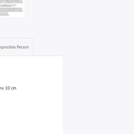
sposible Person
n
v
.
1
0
c
m