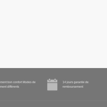
ment bon confort Modes de
14 jours garantie de
ment différents
remboursement