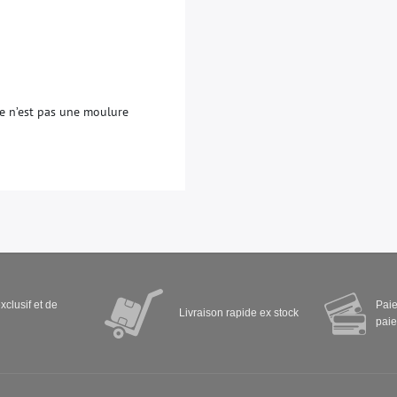
e
n
’
e
s
t
p
a
s
u
n
e
m
o
u
l
u
r
e
xclusif et de
Paie
Livraison rapide ex stock
paie