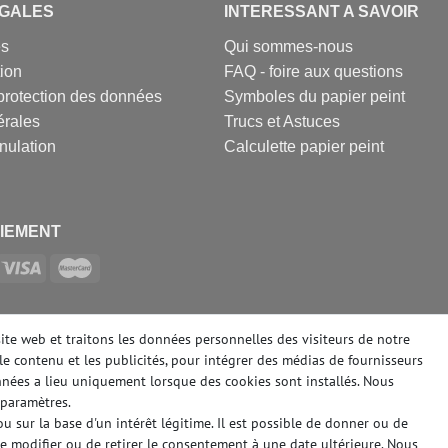
EGALES
INTERESSANT A SAVOIR
es
Qui sommes-nous
tion
FAQ - foire aux questions
protection des données
Symboles du papier peint
érales
Trucs et Astuces
nulation
Calculette papier peint
IEMENT
SOCIAUX
site web et traitons les données personnelles des visiteurs de notre
le contenu et les publicités, pour intégrer des médias de fournisseurs
onnées a lieu uniquement lorsque des cookies sont installés. Nous
paramètres.
 sur la base d'un intérêt légitime. Il est possible de donner ou de
de modifier ou de retirer le consentement à une date ultérieure. Nous