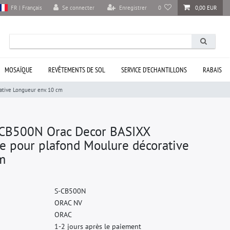
Se connecter
Enregistrer
0
0,00 EUR
FR | Français
MOSAÏQUE
REVÊTEMENTS DE SOL
SERVICE D’ECHANTILLONS
RABAIS
tive Longueur env. 10 cm
CB500N Orac Decor BASIXX
he pour plafond Moulure décorative
m
S
-
C
B
5
0
0
N
O
R
A
C
N
V
O
R
A
C
1-2 jours après le paiement