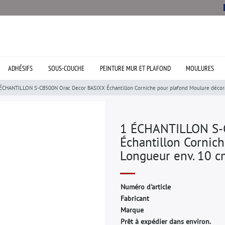
ADHÉSIFS
SOUS-COUCHE
PEINTURE MUR ET PLAFOND
MOULURES
ÉCHANTILLON S-CB500N Orac Decor BASIXX Échantillon Corniche pour plafond Moulure décora
1 ÉCHANTILLON S-
Échantillon Cornic
Longueur env. 10 c
N
u
m
é
r
o
d
'
a
r
t
i
c
l
e
F
a
b
r
i
c
a
n
t
M
a
r
q
u
e
Prêt à expédier dans environ.