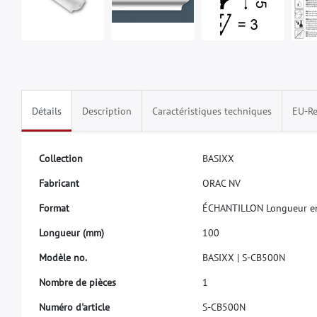
Détails
Description
Caractéristiques techniques
EU-Re
C
o
l
l
e
c
t
i
o
n
B
A
S
I
X
X
F
a
b
r
i
c
a
n
t
O
R
A
C
N
V
F
o
r
m
a
t
É
C
H
A
N
T
I
L
L
O
N
L
o
n
g
u
e
u
r
e
L
o
n
g
u
e
u
r
(
m
m
)
1
0
0
M
o
d
è
l
e
n
o
.
B
A
S
I
X
X
|
S
-
C
B
5
0
0
N
N
o
m
b
r
e
d
e
p
i
è
c
e
s
1
N
u
m
é
r
o
d
'
a
r
t
i
c
l
e
S
-
C
B
5
0
0
N