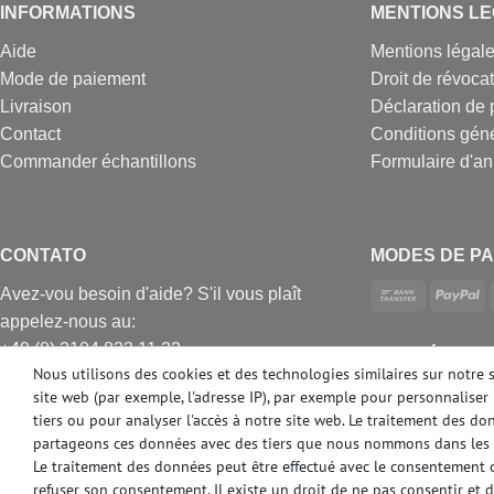
INFORMATIONS
MENTIONS L
Aide
Mentions légal
Mode de paiement
Droit de révoca
Livraison
Déclaration de 
Contact
Conditions gén
Commander échantillons
Formulaire d'an
CONTATO
MODES DE PA
Avez-vou besoin d'aide? S'il vous plaît
appelez-nous au:
+49 (0) 2104 833 11 22
DES MÉDIAS 
Nous utilisons des cookies et des technologies similaires sur notre 
Heures d'ouverture du centre d'appels du
site web (par exemple, l'adresse IP), par exemple pour personnaliser 
lundi au vendredi de
tiers ou pour analyser l'accès à notre site web. Le traitement des d
10:00 alle 16:00 (MEZ)
partageons ces données avec des tiers que nous nommons dans les 
E-mail: info@profhome.fr
Le traitement des données peut être effectué avec le consentement ou
refuser son consentement. Il existe un droit de ne pas consentir et 