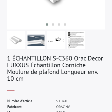
1 ÉCHANTILLON S-C360 Orac Decor
LUXXUS Échantillon Corniche
Moulure de plafond Longueur env.
10 cm
N
u
m
é
r
o
d
'
a
r
t
i
c
l
e
S
-
C
3
6
0
F
a
b
r
i
c
a
n
t
O
R
A
C
N
V