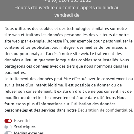
+49 (0) 2104 833 11 22
Heures d'ouverture du centre d'appels du lundi au
vendredi de
10:00 alle 16:00 (MEZ)
Nous utilisons des cookies et des technologies similaires sur notre
E-mail: info@profhome.fr
site web et traitons les données personnelles des visiteurs de notre
site web (par exemple, l'adresse IP), par exemple pour personnaliser le
contenu et les publicités, pour intégrer des médias de fournisseurs
tiers ou pour analyser l'accès à notre site web. Le traitement des
MODES DE PAIEMENT
données a lieu uniquement lorsque des cookies sont installés. Nous
partageons ces données avec des tiers que nous nommons dans les
paramètres.
Le traitement des données peut être effectué avec le consentement ou
DES MÉDIAS SOCIAUX
sur la base d'un intérêt légitime. Il est possible de donner ou de
refuser son consentement. Il existe un droit de ne pas consentir et de
modifier ou de retirer le consentement à une date ultérieure. Nous
fournissons plus d'informations sur l'utilisation des données
personnelles et des services dans notre
Déclaration de confidentialité
.
© Copyright 2026 | e-Delux GmbH
Essentiel
Statistiques
Médias externes