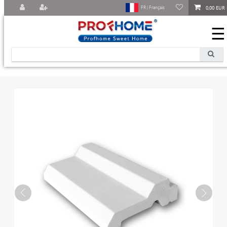
0,00 EUR
FR | Français
☰