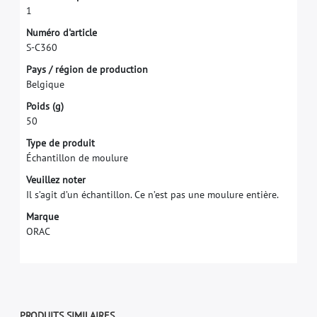
1
N
u
m
é
r
o
d
'
a
r
t
i
c
l
e
S
-
C
3
6
0
P
a
y
s
/
r
é
g
i
o
n
d
e
p
r
o
d
u
c
t
i
o
n
B
e
l
g
i
q
u
e
P
o
i
d
s
(
g
)
5
0
T
y
p
e
d
e
p
r
o
d
u
i
t
É
c
h
a
n
t
i
l
l
o
n
d
e
m
o
u
l
u
r
e
V
e
u
i
l
l
e
z
n
o
t
e
r
I
l
s
’
a
g
i
t
d
’
u
n
é
c
h
a
n
t
i
l
l
o
n
.
C
e
n
’
e
s
t
p
a
s
u
n
e
m
o
u
l
u
r
e
e
n
t
i
è
r
e
.
M
a
r
q
u
e
O
R
A
C
PRODUITS SIMILAIRES