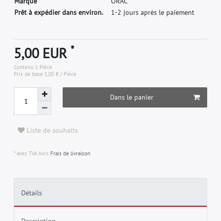
M
a
r
q
u
e
O
R
A
C
Prêt à expédier dans environ.
1-2 jours après le paiement
*
5,00 EUR
Contenu
1
Pièce
Prix de base
5,00 € / Pièce
Dans le panier
Liste de souhaits
* avec TVA hors
Frais de livraison
Détails
Description