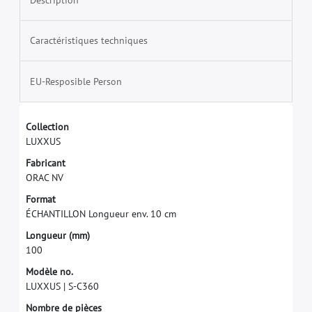
Caractéristiques techniques
EU-Resposible Person
C
o
l
l
e
c
t
i
o
n
L
U
X
X
U
S
F
a
b
r
i
c
a
n
t
O
R
A
C
N
V
F
o
r
m
a
t
É
C
H
A
N
T
I
L
L
O
N
L
o
n
g
u
e
u
r
e
n
v
.
1
0
c
m
L
o
n
g
u
e
u
r
(
m
m
)
1
0
0
M
o
d
è
l
e
n
o
.
L
U
X
X
U
S
|
S
-
C
3
6
0
N
o
m
b
r
e
d
e
p
i
è
c
e
s